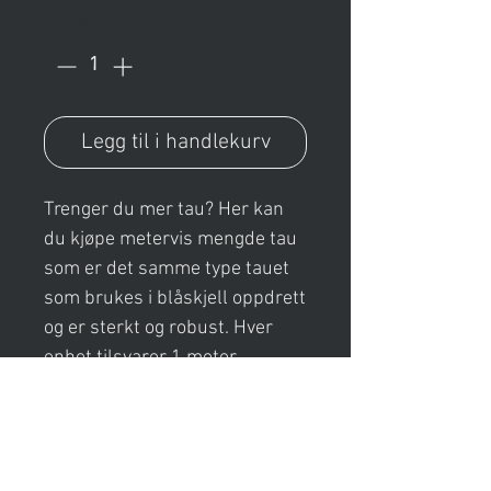
Antall
*
Legg til i handlekurv
Trenger du mer tau? Her kan
du kjøpe metervis mengde tau
som er det samme type tauet
som brukes i blåskjell oppdrett
og er sterkt og robust. Hver
enhet tilsvarer 1 meter.
Dersom du kjøper 3 enheter får
du dermed 3 meter tau.